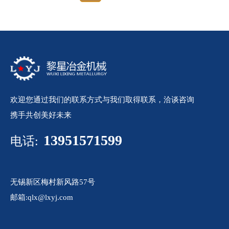
欢迎您通过我们的联系方式与我们取得联系，洽谈咨询
携手共创美好未来
13951571599
电话:
无锡新区梅村新风路57号
邮箱:qlx@lxyj.com