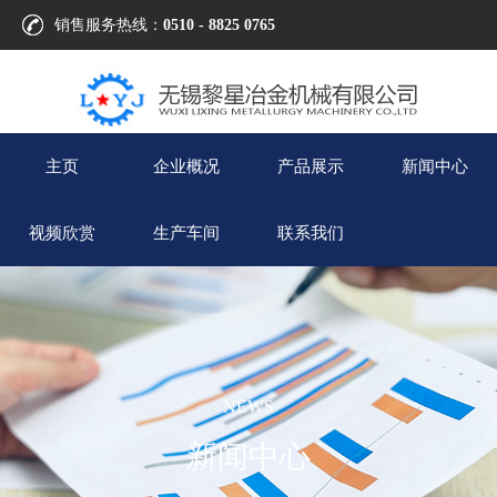
销售服务热线：
0510 - 8825 0765
主页
企业概况
产品展示
新闻中心
视频欣赏
生产车间
联系我们
NEWS
新闻中心