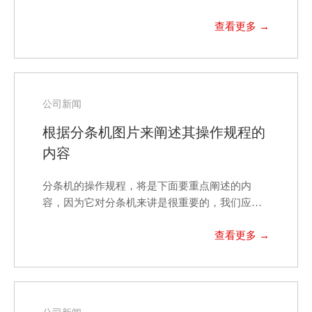
面的内容还可以…
公司新闻
根据分条机图片来阐述其操作规程的
内容
分条机的操作规程，将是下面要重点阐述的内
容，因为它对分条机来讲是很重要的，我们应认
真进行学习，以便能…